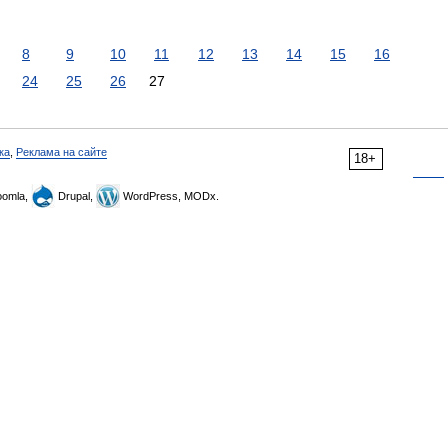
8
9
10
11
12
13
14
15
16
24
25
26
27
ка
,
Реклама на сайте
18+
omla,
Drupal,
WordPress, MODx.