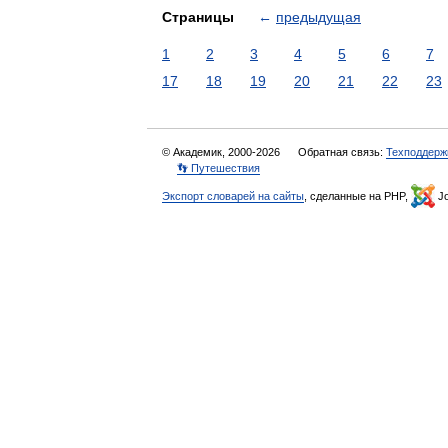
Страницы
←
предыдущая
1
2
3
4
5
6
7
17
18
19
20
21
22
23
© Академик, 2000-2026
Обратная связь:
Техподдерж
👣 Путешествия
Экспорт словарей на сайты
, сделанные на PHP,
Jo