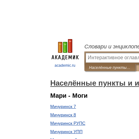
Словари и энциклоп
academic.ru
Населённые пункты и индексы России
Населённые пункты и 
Мари - Моги
Мичуринск 7
Мичуринск 8
Мичуринск РУПС
Мичуринск УПП