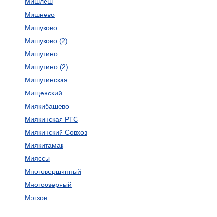
Мишлеш
Мишнево
Мишуково
Мишуково (2)
Мишутино
Мишутино (2)
Мишутинская
Мищенский
Миякибашево
Миякинская РТС
Миякинский Совхоз
Миякитамак
Мияссы
Многовершинный
Многоозерный
Могзон