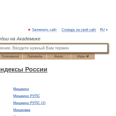
Запомнить сайт
Словарь на свой сайт
RU
едии на Академике
Толкования
Переводы
Книги
Игры ⚽
индексы России
Мишкино
Мишкино РУПС
Мишкино РУПС (2)
Мишковка